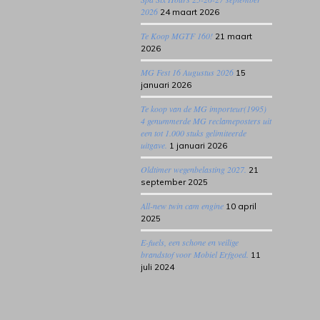
2026
24 maart 2026
Te Koop MGTF 160!
21 maart
2026
MG Fest 16 Augustus 2026
15
januari 2026
Te koop van de MG importeur(1995)
4 genummerde MG reclameposters uit
een tot 1.000 stuks gelimiteerde
uitgave.
1 januari 2026
Oldtimer wegenbelasting 2027.
21
september 2025
All-new twin cam engine
10 april
2025
E-fuels, een schone en veilige
brandstof voor Mobiel Erfgoed.
11
juli 2024