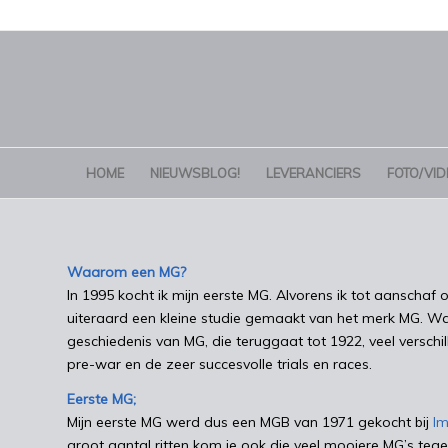
HOME
NIEUWSBLOG!
LEVERANCIERS
FOTO/VID
Waarom een MG?
In 1995 kocht ik mijn eerste MG. Alvorens ik tot aanschaf 
uiteraard een kleine studie gemaakt van het merk MG. Wa
geschiedenis van MG, die teruggaat tot 1922, veel verschi
pre-war en de zeer succesvolle trials en races.
Eerste MG;
Mijn eerste MG werd dus een MGB van 1971 gekocht bij
I
groot aantal ritten kom je ook die veel mooiere MG’s teg