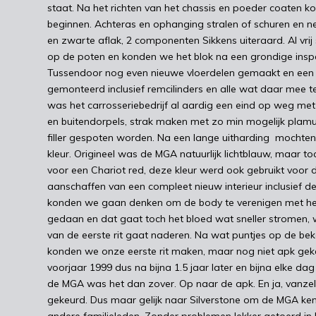
staat. Na het richten van het chassis en poeder coaten
beginnen. Achteras en ophanging stralen of schuren en ne
en zwarte aflak, 2 componenten Sikkens uiteraard. Al vrij
op de poten en konden we het blok na een grondige insp
Tussendoor nog even nieuwe vloerdelen gemaakt en een 
gemonteerd inclusief remcilinders en alle wat daar mee 
was het carrosseriebedrijf al aardig een eind op weg me
en buitendorpels, strak maken met zo min mogelijk plam
filler gespoten worden. Na een lange uitharding mocht
kleur. Origineel was de MGA natuurlijk lichtblauw, maar 
voor een Chariot red, deze kleur werd ook gebruikt voor
aanschaffen van een compleet nieuw interieur inclusief d
konden we gaan denken om de body te verenigen met he
gedaan en dat gaat toch het bloed wat sneller stromen, 
van de eerste rit gaat naderen. Na wat puntjes op de be
konden we onze eerste rit maken, maar nog niet apk geke
voorjaar 1999 dus na bijna 1.5 jaar later en bijna elke d
de MGA was het dan zover. Op naar de apk. En ja, vanzel
gekeurd. Dus maar gelijk naar Silverstone om de MGA ken
andere familieleden. Zonder problemen lekker getoerd in