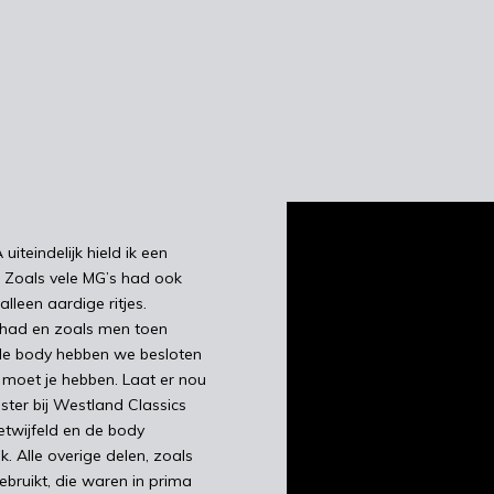
iteindelijk hield ik een
. Zoals vele MG’s had ook
lleen aardige ritjes.
gehad en zoals men toen
 de body hebben we besloten
 moet je hebben. Laat er nou
ster bij Westland Classics
wijfeld en de body
. Alle overige delen, zoals
ruikt, die waren in prima