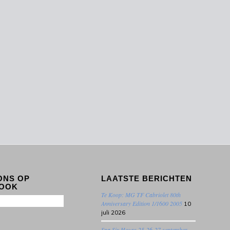
ONS OP
LAATSTE BERICHTEN
OOK
Te Koop: MG TF Cabriolet 80th
Anniversary Edition 1/1600 2005
10
juli 2026
Spa Six Hours 25-26-27 september