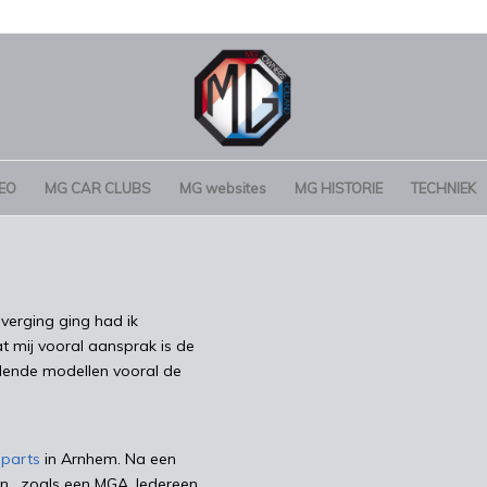
EO
MG CAR CLUBS
MG websites
MG HISTORIE
TECHNIEK
overging ging had ik
t mij vooral aansprak is de
llende modellen vooral de
mparts
in Arnhem. Na een
en , zoals een MGA. Iedereen