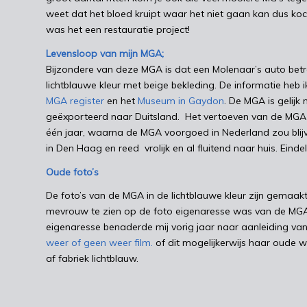
weet dat het bloed kruipt waar het niet gaan kan dus koch
was het een restauratie project!
Levensloop van mijn MGA;
Bijzondere van deze MGA is dat een Molenaar’s auto betre
lichtblauwe kleur met beige bekleding. De informatie heb 
MGA register
en het
Museum in Gaydon
. De MGA is gelij
geëxporteerd naar Duitsland. Het vertoeven van de MGA i
één jaar, waarna de MGA voorgoed in Nederland zou blijv
in Den Haag en reed vrolijk en al fluitend naar huis. Einde
Oude foto’s
De foto’s van de MGA in de lichtblauwe kleur zijn gemaakt
mevrouw te zien op de foto eigenaresse was van de MG
eigenaresse benaderde mij vorig jaar naar aanleiding van
weer of geen weer film.
of dit mogelijkerwijs haar oude wa
af fabriek lichtblauw.