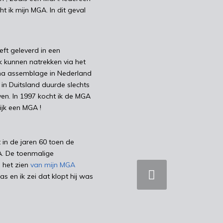
KLIK OP
t ik mijn MGA. In dit geval
RESTAUR
ft geleverd in een
ik kunnen natrekken via het
k na assemblage in Nederland
n Duitsland duurde slechts
en. In 1997 kocht ik de MGA
lijk een MGA !
 in de jaren 60 toen de
A. De toenmalige
 het zien
van mijn MGA
Vorige
s en ik zei dat klopt hij was