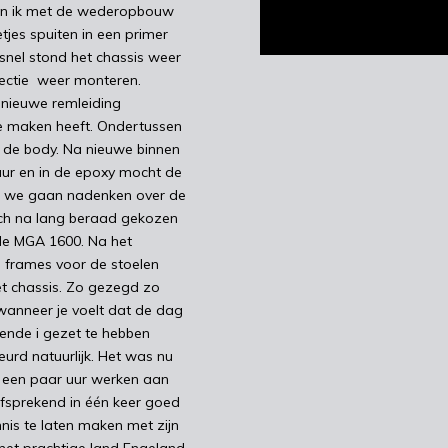
 kon ik met de wederopbouw
tjes spuiten in een primer
 snel stond het chassis weer
ectie weer monteren.
nieuwe remleiding
te maken heeft. Ondertussen
t de body. Na nieuwe binnen
uur en in de epoxy mocht de
en we gaan nadenken over de
toch na lang beraad gekozen
 de MGA 1600. Na het
e frames voor de stoelen
t chassis. Zo gezegd zo
wanneer je voelt dat de dag
kende i gezet te hebben
urd natuurlijk. Het was nu
ag een paar uur werken aan
fsprekend in één keer goed
nis te laten maken met zijn
 het prachtige land Engeland