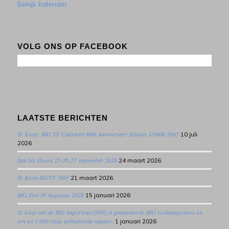
Bekijk kalender
VOLG ONS OP FACEBOOK
LAATSTE BERICHTEN
Te Koop: MG TF Cabriolet 80th Anniversary Edition 1/1600 2005
10 juli
2026
Spa Six Hours 25-26-27 september 2026
24 maart 2026
Te Koop MGTF 160!
21 maart 2026
MG Fest 16 Augustus 2026
15 januari 2026
Te koop van de MG importeur(1995) 4 genummerde MG reclameposters uit
een tot 1.000 stuks gelimiteerde uitgave.
1 januari 2026