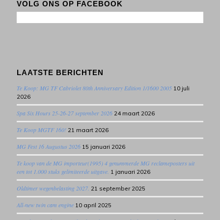
VOLG ONS OP FACEBOOK
LAATSTE BERICHTEN
Te Koop: MG TF Cabriolet 80th Anniversary Edition 1/1600 2005
10 juli
2026
Spa Six Hours 25-26-27 september 2026
24 maart 2026
Te Koop MGTF 160!
21 maart 2026
MG Fest 16 Augustus 2026
15 januari 2026
Te koop van de MG importeur(1995) 4 genummerde MG reclameposters uit
een tot 1.000 stuks gelimiteerde uitgave.
1 januari 2026
Oldtimer wegenbelasting 2027.
21 september 2025
All-new twin cam engine
10 april 2025