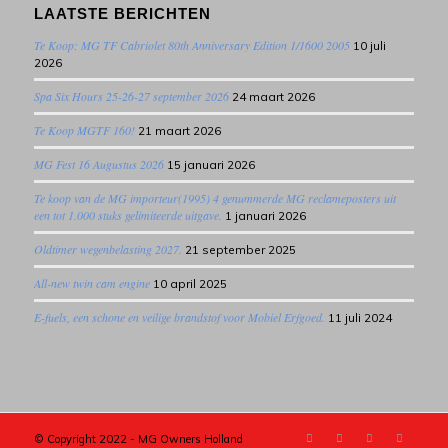
LAATSTE BERICHTEN
Te Koop: MG TF Cabriolet 80th Anniversary Edition 1/1600 2005
10 juli
2026
Spa Six Hours 25-26-27 september 2026
24 maart 2026
Te Koop MGTF 160!
21 maart 2026
MG Fest 16 Augustus 2026
15 januari 2026
Te koop van de MG importeur(1995) 4 genummerde MG reclameposters uit
een tot 1.000 stuks gelimiteerde uitgave.
1 januari 2026
Oldtimer wegenbelasting 2027.
21 september 2025
All-new twin cam engine
10 april 2025
E-fuels, een schone en veilige brandstof voor Mobiel Erfgoed.
11 juli 2024
© Copyright 2022 - MG Owners Holland