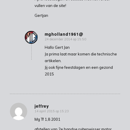
vullen van de site!
Gertjan
mgholland1961@
24 december 2014 op 15:50
zegt:
Hallo Gert Jan
Ja prima laat maar komen die technische
artikelen.
Jij ook fijne feestdagen en een gezond
2015
jeffrey
14 april 2015 op 15:23
zegt:
Mg Tf 1,8 2001
afstellen van 2e handse ruitenwisser motor.