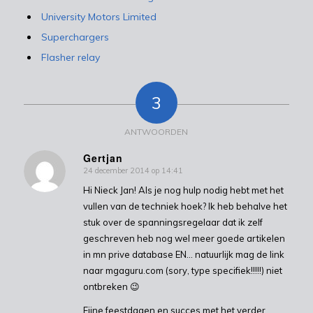
University Motors Limited
Superchargers
Flasher relay
3
ANTWOORDEN
Gertjan
24 december 2014 op 14:41
zegt:
Hi Nieck Jan! Als je nog hulp nodig hebt met het
vullen van de techniek hoek? Ik heb behalve het
stuk over de spanningsregelaar dat ik zelf
geschreven heb nog wel meer goede artikelen
in mn prive database EN… natuurlijk mag de link
naar mgaguru.com (sory, type specifiek!!!!!) niet
ontbreken 😉
Fijne feestdagen en succes met het verder