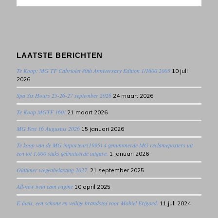
LAATSTE BERICHTEN
Te Koop: MG TF Cabriolet 80th Anniversary Edition 1/1600 2005
10 juli
2026
Spa Six Hours 25-26-27 september 2026
24 maart 2026
Te Koop MGTF 160!
21 maart 2026
MG Fest 16 Augustus 2026
15 januari 2026
Te koop van de MG importeur(1995) 4 genummerde MG reclameposters uit
een tot 1.000 stuks gelimiteerde uitgave.
1 januari 2026
Oldtimer wegenbelasting 2027.
21 september 2025
All-new twin cam engine
10 april 2025
E-fuels, een schone en veilige brandstof voor Mobiel Erfgoed.
11 juli 2024