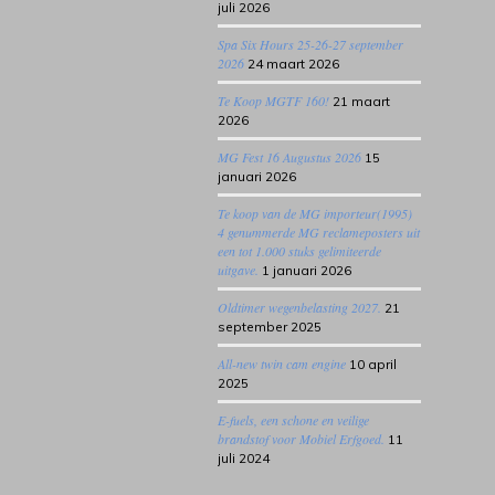
juli 2026
Spa Six Hours 25-26-27 september
2026
24 maart 2026
Te Koop MGTF 160!
21 maart
2026
MG Fest 16 Augustus 2026
15
januari 2026
Te koop van de MG importeur(1995)
4 genummerde MG reclameposters uit
een tot 1.000 stuks gelimiteerde
uitgave.
1 januari 2026
Oldtimer wegenbelasting 2027.
21
september 2025
All-new twin cam engine
10 april
2025
E-fuels, een schone en veilige
brandstof voor Mobiel Erfgoed.
11
juli 2024