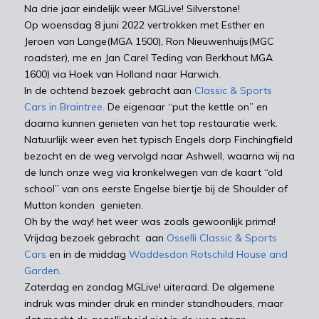
Na drie jaar eindelijk weer MGLive! Silverstone!
Op woensdag 8 juni 2022 vertrokken met Esther en
Jeroen van Lange(MGA 1500), Ron Nieuwenhuijs(MGC
roadster), me en Jan Carel Teding van Berkhout MGA
1600) via Hoek van Holland naar Harwich.
In de ochtend bezoek gebracht aan
Classic & Sports
Cars in Braintree.
De eigenaar “put the kettle on” en
daarna kunnen genieten van het top restauratie werk.
Natuurlijk weer even het typisch Engels dorp Finchingfield
bezocht en de weg vervolgd naar Ashwell, waarna wij na
de lunch onze weg via kronkelwegen van de kaart “old
school” van ons eerste Engelse biertje bij de Shoulder of
Mutton konden genieten.
Oh by the way! het weer was zoals gewoonlijk prima!
Vrijdag bezoek gebracht aan
Osselli Classic & Sports
Cars
en in de middag
Waddesdon Rotschild House and
Garden
.
Zaterdag en zondag MGLive! uiteraard. De algemene
indruk was minder druk en minder standhouders, maar