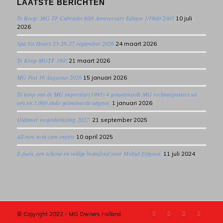
LAATSTE BERICHTEN
Te Koop: MG TF Cabriolet 80th Anniversary Edition 1/1600 2005
10 juli
2026
Spa Six Hours 25-26-27 september 2026
24 maart 2026
Te Koop MGTF 160!
21 maart 2026
MG Fest 16 Augustus 2026
15 januari 2026
Te koop van de MG importeur(1995) 4 genummerde MG reclameposters uit
een tot 1.000 stuks gelimiteerde uitgave.
1 januari 2026
Oldtimer wegenbelasting 2027.
21 september 2025
All-new twin cam engine
10 april 2025
E-fuels, een schone en veilige brandstof voor Mobiel Erfgoed.
11 juli 2024
© Copyright 2022 - MG Owners Holland