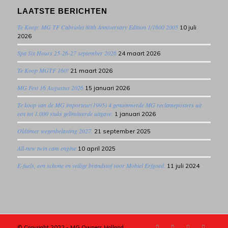
LAATSTE BERICHTEN
Te Koop: MG TF Cabriolet 80th Anniversary Edition 1/1600 2005
10 juli
2026
Spa Six Hours 25-26-27 september 2026
24 maart 2026
Te Koop MGTF 160!
21 maart 2026
MG Fest 16 Augustus 2026
15 januari 2026
Te koop van de MG importeur(1995) 4 genummerde MG reclameposters uit
een tot 1.000 stuks gelimiteerde uitgave.
1 januari 2026
Oldtimer wegenbelasting 2027.
21 september 2025
All-new twin cam engine
10 april 2025
E-fuels, een schone en veilige brandstof voor Mobiel Erfgoed.
11 juli 2024
© Copyright 2022 - MG Owners Holland