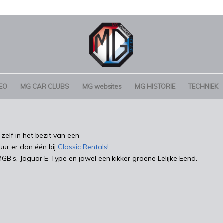
EO
MG CAR CLUBS
MG websites
MG HISTORIE
TECHNIEK
 zelf in het bezit van een
uur er dan één bij
Classic Rentals!
MGB’s, Jaguar E-Type en jawel een kikker groene Lelijke Eend.