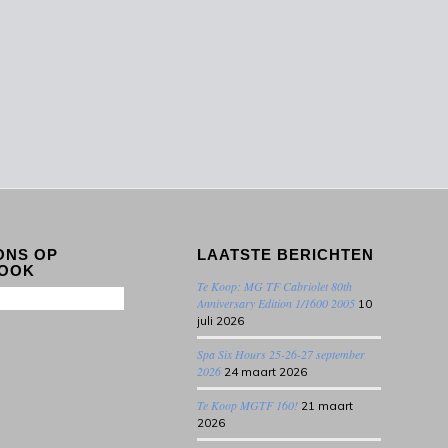
ONS OP
LAATSTE BERICHTEN
OOK
Te Koop: MG TF Cabriolet 80th
Anniversary Edition 1/1600 2005
10
juli 2026
Spa Six Hours 25-26-27 september
2026
24 maart 2026
Te Koop MGTF 160!
21 maart
2026