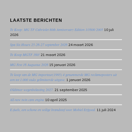
LAATSTE BERICHTEN
Te Koop: MG TF Cabriolet 80th Anniversary Edition 1/1600 2005
10 juli
2026
Spa Six Hours 25-26-27 september 2026
24 maart 2026
Te Koop MGTF 160!
21 maart 2026
MG Fest 16 Augustus 2026
15 januari 2026
Te koop van de MG importeur(1995) 4 genummerde MG reclameposters uit
een tot 1.000 stuks gelimiteerde uitgave.
1 januari 2026
Oldtimer wegenbelasting 2027.
21 september 2025
All-new twin cam engine
10 april 2025
E-fuels, een schone en veilige brandstof voor Mobiel Erfgoed.
11 juli 2024