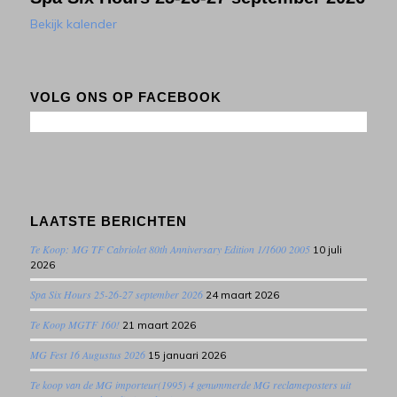
Bekijk kalender
VOLG ONS OP FACEBOOK
LAATSTE BERICHTEN
Te Koop: MG TF Cabriolet 80th Anniversary Edition 1/1600 2005
10 juli
2026
Spa Six Hours 25-26-27 september 2026
24 maart 2026
Te Koop MGTF 160!
21 maart 2026
MG Fest 16 Augustus 2026
15 januari 2026
Te koop van de MG importeur(1995) 4 genummerde MG reclameposters uit