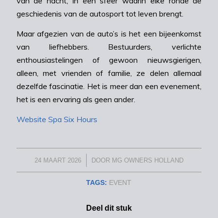
van de nacht, in een sfeer waarin elke ronde de
geschiedenis van de autosport tot leven brengt.
Maar afgezien van de auto’s is het een bijeenkomst
van liefhebbers. Bestuurders, verlichte
enthousiastelingen of gewoon nieuwsgierigen,
alleen, met vrienden of familie, ze delen allemaal
dezelfde fascinatie. Het is meer dan een evenement,
het is een ervaring als geen ander.
Website Spa Six Hours
/
24 MAART 2026
DOOR
MG OWNERS HOLLAND
TAGS:
EVENT
Deel dit stuk